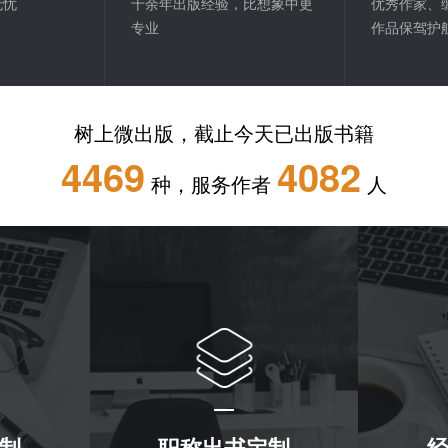
无忧
十余年出版经验，比想象中更
优秀作家、
专业
作品保驾护
树上微出版，截止今天已出版书籍
4469
4082
种，服务作者
人
制
职称出书定制