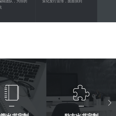
编辑团队，为你的
策化发行宣传，面面俱到
航
经管出书定制
励志出书定制